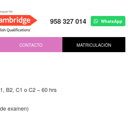
958 327 014
WhatsApp
CONTACTO
MATRICULACIÓN
1, B2, C1 o C2 – 60 hrs
s de examen)