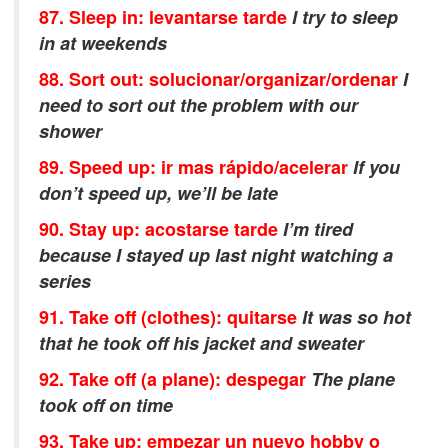
87. Sleep in: levantarse tarde
I try to sleep
in at weekends
88. Sort out: solucionar/organizar/ordenar
I
need to sort out the problem with our
shower
89. Speed up: ir mas rápido/acelerar
If you
don’t speed up, we’ll be late
90. Stay up: acostarse tarde
I’m tired
because I stayed up last night watching a
series
91. Take off (clothes): quitarse
It was so hot
that he took off his jacket and sweater
92. Take off (a plane): despegar
The plane
took off on time
93. Take up: empezar un nuevo hobby o