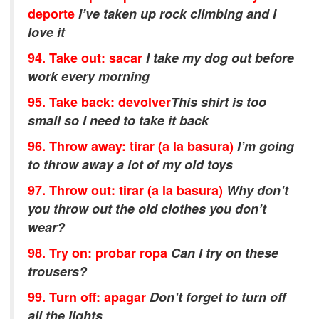
deporte
I’ve taken up rock climbing and I
love it
94. Take out: sacar
I take my dog out before
work every morning
95. Take back: devolver
This shirt is too
small so I need to take it back
96. Throw away: tirar (a la basura)
I’m going
to throw away a lot of my old toys
97. Throw out: tirar (a la basura)
Why don’t
you throw out the old clothes you don’t
wear?
98. Try on: probar ropa
Can I try on these
trousers?
99. Turn off: apagar
Don’t forget to turn off
all the lights