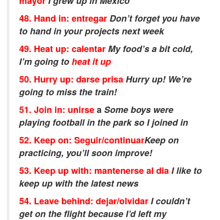
mayor
I grew up in Mexico
48. Hand in: entregar
Don’t forget you have
to hand in your projects next week
49. Heat up: calentar
My food’s a bit cold,
I’m going to
heat it up
50. Hurry up: darse prisa
Hurry up! We’re
going to miss the train!
51. Join in: unirse
a
Some boys were
playing football in the park so I joined in
52. Keep on: Seguir/continuar
Keep on
practicing, you’ll soon improve!
53. Keep up with: mantenerse al dia
I like to
keep up with the latest news
54. Leave behind: dejar/olvidar
I couldn’t
get on the flight because I’d left my