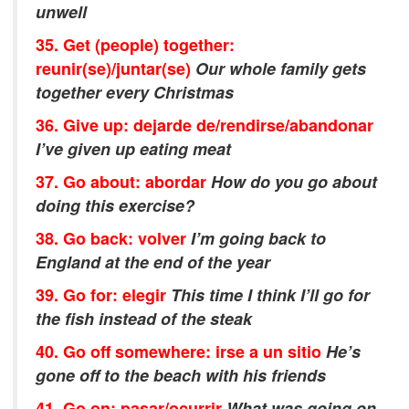
unwell
35. Get (people) together:
reunir(se)/juntar(se)
Our whole family gets
together every Christmas
36. Give up: dejarde de/rendirse/abandonar
I’ve given up eating meat
37. Go about: abordar
How do you go about
doing this exercise?
38. Go back: volver
I’m going back to
England at the end of the year
39. Go for: elegir
This time I think I’ll go for
the fish instead of the steak
40. Go off somewhere: irse a un sitio
He’s
gone off to the beach with his friends
41. Go on: pasar/ocurrir
What was going on