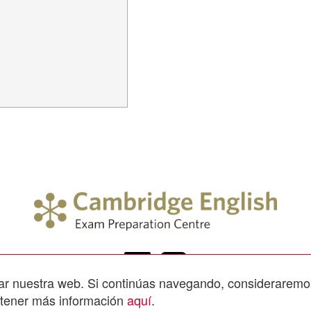
orar nuestra web. Si continúas navegando, considerarem
btener más información
aquí
.
 de los Naranjos, 3 Bajo. Loja.
Aviso legal
-
Política de p