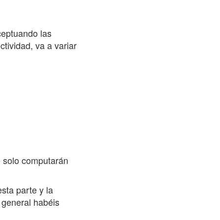
xceptuando las
tividad, va a variar
ue solo computarán
ta parte y la
e general habéis