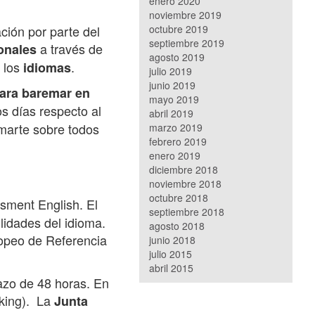
enero 2020
noviembre 2019
octubre 2019
ción por parte del
septiembre 2019
a través de
onales
agosto 2019
n los
.
idiomas
julio 2019
junio 2019
para baremar en
mayo 2019
s días respecto al
abril 2019
rmarte sobre todos
marzo 2019
febrero 2019
enero 2019
diciembre 2018
noviembre 2018
octubre 2018
sment English. El
septiembre 2018
lidades del idioma.
agosto 2018
ropeo de Referencia
junio 2018
julio 2015
abril 2015
lazo de 48 horas. En
aking). La
Junta