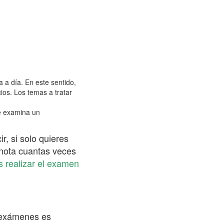
 a día. En este sentido,
ios. Los temas a tratar
Se examina un
r, si solo quieres
r nota cuantas veces
 realizar el examen
e exámenes es