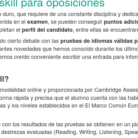
kill para oposiciones
duro, que requiere de una constante disciplina y dedica
enida en el
, se pueden conseguir
examen
puntos adici
letan el
, entre ellas se encuentra
perfil del candidato
do cierto debate con las
pruebas de idiomas válidas 
rtantes novedades que hemos conocido durante los último
hemos creído conveniente escribir una entrada para info
ll?
 modalidad online y proporcionada por Cambridge Asses
 forma rápida y precisa que el alumno cuenta con las habi
ezas y los niveles establecidos en el El Marco Común Eu
 con los resultados de las pruebas se obtienen en un p
 4 destrezas evaluadas (Reading, Writing, Listening, Spe