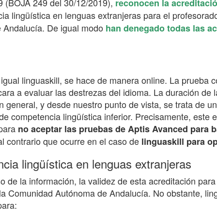
9 (BOJA 249 del 30/12/2019),
reconocen la acreditaci
ia lingüística en lenguas extranjeras para el profesora
e Andalucía. De igual modo
han denegado todas las ac
 igual linguaskill, se hace de manera online. La prueba 
ara a evaluar las destrezas del idioma. La duración de
n general, y desde nuestro punto de vista, se trata de u
de competencia lingüística inferior. Precisamente, este 
 para
no aceptar las pruebas de Aptis Avanced para 
al contrario que ocurre en el caso de
linguaskill para o
cia lingüística en lenguas extranjeras
 de la información, la validez de esta acreditación para 
 la Comunidad Autónoma de Andalucía. No obstante, ling
para: