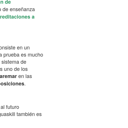
ón de
do de enseñanza
reditaciones a
consiste en un
 la prueba es mucho
n sistema de
es uno de los
en las
baremar
.
posiciones
al futuro
uaskill también es