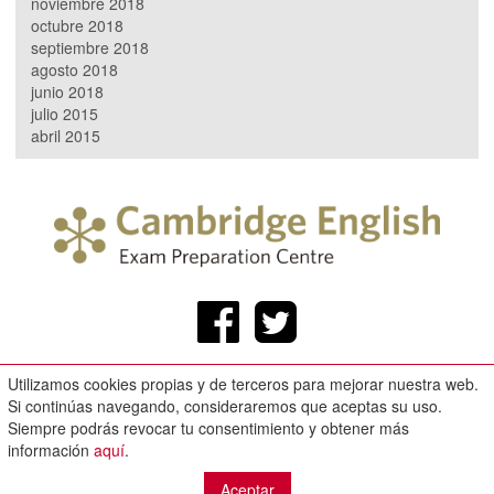
noviembre 2018
octubre 2018
septiembre 2018
agosto 2018
junio 2018
julio 2015
abril 2015
Utilizamos cookies propias y de terceros para mejorar nuestra web.
Callejón de los Naranjos, 3 Bajo. Loja.
Si continúas navegando, consideraremos que aceptas su uso.
Aviso legal
Siempre podrás revocar tu consentimiento y obtener más
-
información
aquí
.
Política de privacidad
Aceptar